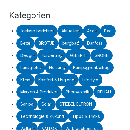
Kategorien
°celseo berichtet
Aktuelles
Axor
Bad
Bette
BRÖTJE
burgbad
Danfoss
Design
Förderung
GEBERIT
GROHE
hansgrohe
Heizung
Kampagnenbeitrag
Klima
Komfort & Hygiene
Lifestyle
Marken & Produkte
Photovoltaik
REHAU
Sanipa
Solar
STIEBEL ELTRON
Technologie & Zukunft
Tipps & Tricks
Vaillant
VALLOX
Verbraucherinfos