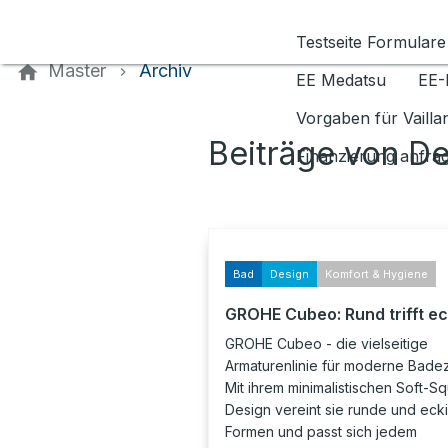
Kontaktieren Sie uns
Testseite Formulare
Master
Archiv
EE Medatsu
EE-
Vorgaben für Vaill
Beiträge von D
Finanzierung anfra
Bad
Design
Komfort & Hygiene
GROHE Cubeo: Rund trifft ec
GROHE Cubeo - die vielseitige
Armaturenlinie für moderne Bade
Mit ihrem minimalistischen Soft-S
Design vereint sie runde und eck
Formen und passt sich jedem