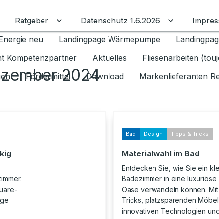
Ratgeber
Datenschutz 1.6.2026
Impre
Untermenü für Ratgeber umschalten
Untermenü f
Energie neu
Landingpage Wärmepumpe
Landingpag
ant Kompetenzpartner
Aktuelles
Fliesenarbeiten (tou
ezember 2024
gen
Fördermittel
Download
Markenlieferanten R
Bad
Design
Tipps & Tricks
kig
Materialwahl im Bad
Entdecken Sie, wie Sie ein kl
zimmer.
Badezimmer in eine luxuriöse
quare-
Oase verwandeln können. Mit
ige
Tricks, platzsparenden Möbel
innovativen Technologien und 