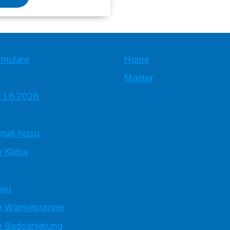
rmulare
Home
Master
 1.6.2026
ruß hissu
 Klima
neu
e Wärmepumpe
 Badsanierung