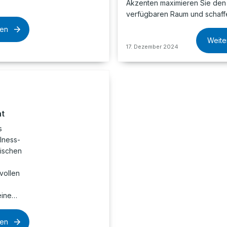
Akzenten maximieren Sie den
verfügbaren Raum und schaff
sen
Weite
17. Dezember 2024
at
s
lness-
ischen
vollen
eine…
sen