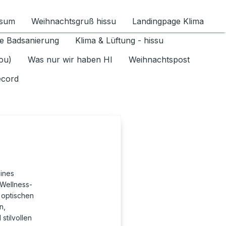
ssum
Weihnachtsgruß hissu
Landingpage Klima
ür Datenschutz 1.6.2026 umschalten
e Badsanierung
Klima & Lüftung - hissu
jou)
Was nur wir haben HI
Weihnachtspost
ecord
eines
 Wellness-
 optischen
n,
stilvollen