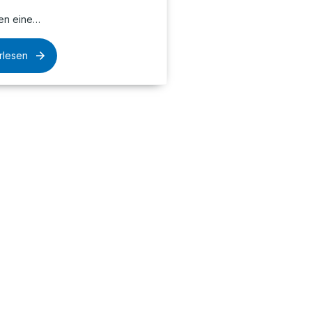
en eine…
rlesen