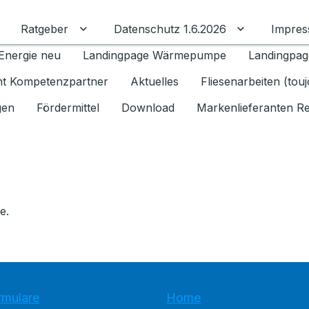
Ratgeber
Datenschutz 1.6.2026
Impre
Untermenü für Ratgeber umschalten
Untermenü f
Energie neu
Landingpage Wärmepumpe
Landingpag
ant Kompetenzpartner
Aktuelles
Fliesenarbeiten (tou
gen
Fördermittel
Download
Markenlieferanten R
e.
rmulare
Home