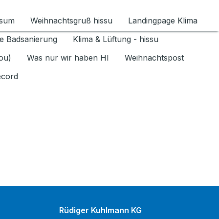
ssum
Weihnachtsgruß hissu
Landingpage Klima
ür Datenschutz 1.6.2026 umschalten
e Badsanierung
Klima & Lüftung - hissu
jou)
Was nur wir haben HI
Weihnachtspost
ecord
Rüdiger Kuhlmann KG