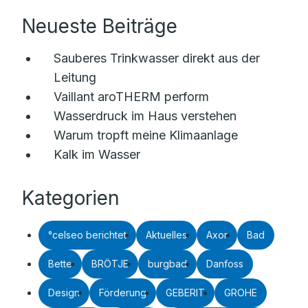
Neueste Beiträge
Sauberes Trinkwasser direkt aus der
Leitung
Vaillant aroTHERM perform
Wasserdruck im Haus verstehen
Warum tropft meine Klimaanlage
Kalk im Wasser
Kategorien
°celseo berichtet
Aktuelles
Axor
Bad
Bette
BRÖTJE
burgbad
Danfoss
Design
Förderung
GEBERIT
GROHE