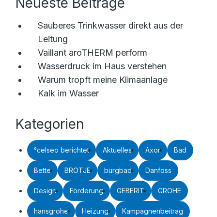
Neueste Beiträge
Sauberes Trinkwasser direkt aus der
Leitung
Vaillant aroTHERM perform
Wasserdruck im Haus verstehen
Warum tropft meine Klimaanlage
Kalk im Wasser
Kategorien
°celseo berichtet
Aktuelles
Axor
Bad
Bette
BRÖTJE
burgbad
Danfoss
Design
Förderung
GEBERIT
GROHE
hansgrohe
Heizung
Kampagnenbeitrag