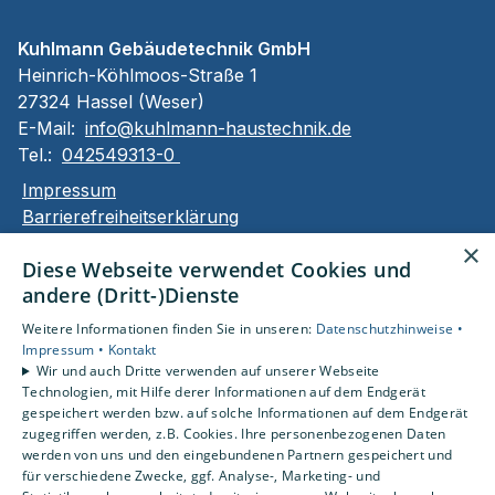
Kuhlmann Gebäudetechnik GmbH
Heinrich-Köhlmoos-Straße 1
27324 Hassel (Weser)
E-Mail:
info@kuhlmann-haustechnik.de
Tel.:
042549313-0
Impressum
Barrierefreiheitserklärung
Datenschutzerklärung
×
Diese Webseite verwendet Cookies und
AGB
andere (Dritt-)Dienste
Unsere Bereiche
Weitere Informationen finden Sie in unseren:
Datenschutzhinweise •
Privatkunden
Impressum •
Kontakt
Wir und auch Dritte verwenden auf unserer Webseite
Karriere
Technologien, mit Hilfe derer Informationen auf dem Endgerät
Unternehmen
gespeichert werden bzw. auf solche Informationen auf dem Endgerät
Kontakt
zugegriffen werden, z.B. Cookies. Ihre personenbezogenen Daten
werden von uns und den eingebundenen Partnern gespeichert und
für verschiedene Zwecke, ggf. Analyse-, Marketing- und