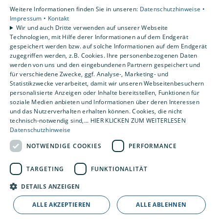
Unsere Bereiche
Weitere Informationen finden Sie in unseren:
Datenschutzhinweise •
Privatkunden
Impressum •
Kontakt
Wir und auch Dritte verwenden auf unserer Webseite
Karriere
Technologien, mit Hilfe derer Informationen auf dem Endgerät
Unternehmen
gespeichert werden bzw. auf solche Informationen auf dem Endgerät
Kontakt
zugegriffen werden, z.B. Cookies. Ihre personenbezogenen Daten
werden von uns und den eingebundenen Partnern gespeichert und
für verschiedene Zwecke, ggf. Analyse-, Marketing- und
Statistikzwecke verarbeitet, damit wir unseren Webseitenbesuchern
Um externe HTML-Inhalte anzuzeigen, benötigen
personalisierte Anzeigen oder Inhalte bereitstellen, Funktionen für
wir Ihre Einwilligung.
soziale Medien anbieten und Informationen über deren Interessen
Weitere Informationen finden Sie in unserer
und das Nutzerverhalten erhalten können. Cookies, die nicht
Datenschutzerklärung.
technisch-notwendig sind,... HIER KLICKEN ZUM WEITERLESEN
Datenschutzhinweise
NOTWENDIGE COOKIES
PERFORMANCE
Cookie-Einstellungen öffnen
TARGETING
FUNKTIONALITÄT
DETAILS ANZEIGEN
ALLE AKZEPTIEREN
ALLE ABLEHNEN