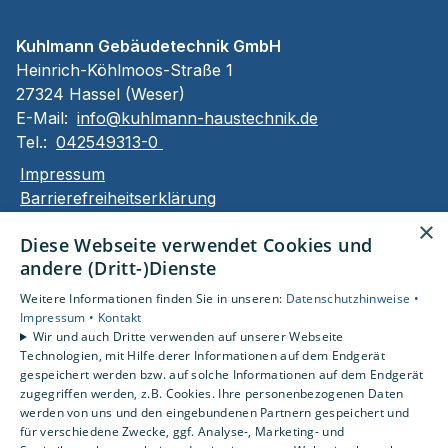
Kuhlmann Gebäudetechnik GmbH
Heinrich-Köhlmoos-Straße 1
27324 Hassel (Weser)
E-Mail:
info@kuhlmann-haustechnik.de
Tel.:
042549313-0
Impressum
Barrierefreiheitserklärung
Datenschutzerklärung
×
Diese Webseite verwendet Cookies und
AGB
andere (Dritt-)Dienste
Unsere Bereiche
Weitere Informationen finden Sie in unseren:
Datenschutzhinweise •
Privatkunden
Impressum •
Kontakt
Wir und auch Dritte verwenden auf unserer Webseite
Karriere
Technologien, mit Hilfe derer Informationen auf dem Endgerät
Unternehmen
gespeichert werden bzw. auf solche Informationen auf dem Endgerät
Kontakt
zugegriffen werden, z.B. Cookies. Ihre personenbezogenen Daten
werden von uns und den eingebundenen Partnern gespeichert und
für verschiedene Zwecke, ggf. Analyse-, Marketing- und