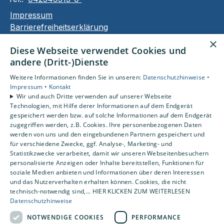
Impressum
Barrierefreiheitserklärung
Datenschutzerklärung
×
Diese Webseite verwendet Cookies und
AGB
andere (Dritt-)Dienste
Unsere Bereiche
Weitere Informationen finden Sie in unseren:
Datenschutzhinweise •
Privatkunden
Impressum •
Kontakt
Wir und auch Dritte verwenden auf unserer Webseite
Karriere
Technologien, mit Hilfe derer Informationen auf dem Endgerät
Unternehmen
gespeichert werden bzw. auf solche Informationen auf dem Endgerät
Kontakt
zugegriffen werden, z.B. Cookies. Ihre personenbezogenen Daten
werden von uns und den eingebundenen Partnern gespeichert und
für verschiedene Zwecke, ggf. Analyse-, Marketing- und
Statistikzwecke verarbeitet, damit wir unseren Webseitenbesuchern
Um externe HTML-Inhalte anzuzeigen, benötigen
personalisierte Anzeigen oder Inhalte bereitstellen, Funktionen für
wir Ihre Einwilligung.
soziale Medien anbieten und Informationen über deren Interessen
Weitere Informationen finden Sie in unserer
und das Nutzerverhalten erhalten können. Cookies, die nicht
Datenschutzerklärung.
technisch-notwendig sind,... HIER KLICKEN ZUM WEITERLESEN
Datenschutzhinweise
NOTWENDIGE COOKIES
PERFORMANCE
Cookie-Einstellungen öffnen