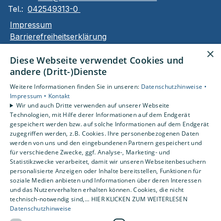
Tel.:
042549313-0
Impressum
Barrierefreiheitserklärung
Datenschutzerklärung
×
Diese Webseite verwendet Cookies und
AGB
andere (Dritt-)Dienste
Unsere Bereiche
Weitere Informationen finden Sie in unseren:
Datenschutzhinweise •
Privatkunden
Impressum •
Kontakt
Wir und auch Dritte verwenden auf unserer Webseite
Karriere
Technologien, mit Hilfe derer Informationen auf dem Endgerät
Unternehmen
gespeichert werden bzw. auf solche Informationen auf dem Endgerät
Kontakt
zugegriffen werden, z.B. Cookies. Ihre personenbezogenen Daten
werden von uns und den eingebundenen Partnern gespeichert und
für verschiedene Zwecke, ggf. Analyse-, Marketing- und
Statistikzwecke verarbeitet, damit wir unseren Webseitenbesuchern
Um externe HTML-Inhalte anzuzeigen, benötigen
personalisierte Anzeigen oder Inhalte bereitstellen, Funktionen für
wir Ihre Einwilligung.
soziale Medien anbieten und Informationen über deren Interessen
Weitere Informationen finden Sie in unserer
und das Nutzerverhalten erhalten können. Cookies, die nicht
Datenschutzerklärung.
technisch-notwendig sind,... HIER KLICKEN ZUM WEITERLESEN
Datenschutzhinweise