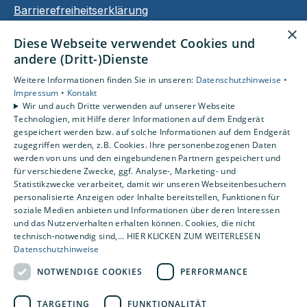
Barrierefreiheitserklärung
Datenschutzerklärung
×
Diese Webseite verwendet Cookies und
AGB
andere (Dritt-)Dienste
Unsere Bereiche
Weitere Informationen finden Sie in unseren:
Datenschutzhinweise •
Privatkunden
Impressum •
Kontakt
Wir und auch Dritte verwenden auf unserer Webseite
Karriere
Technologien, mit Hilfe derer Informationen auf dem Endgerät
Unternehmen
gespeichert werden bzw. auf solche Informationen auf dem Endgerät
Kontakt
zugegriffen werden, z.B. Cookies. Ihre personenbezogenen Daten
werden von uns und den eingebundenen Partnern gespeichert und
für verschiedene Zwecke, ggf. Analyse-, Marketing- und
Statistikzwecke verarbeitet, damit wir unseren Webseitenbesuchern
Um externe HTML-Inhalte anzuzeigen, benötigen
personalisierte Anzeigen oder Inhalte bereitstellen, Funktionen für
wir Ihre Einwilligung.
soziale Medien anbieten und Informationen über deren Interessen
Weitere Informationen finden Sie in unserer
und das Nutzerverhalten erhalten können. Cookies, die nicht
Datenschutzerklärung.
technisch-notwendig sind,... HIER KLICKEN ZUM WEITERLESEN
Datenschutzhinweise
NOTWENDIGE COOKIES
PERFORMANCE
Cookie-Einstellungen öffnen
TARGETING
FUNKTIONALITÄT