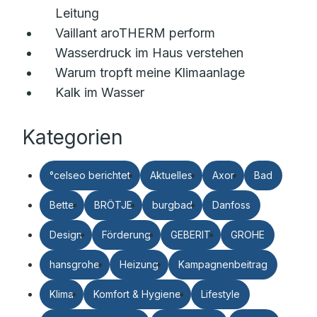
Leitung
Vaillant aroTHERM perform
Wasserdruck im Haus verstehen
Warum tropft meine Klimaanlage
Kalk im Wasser
Kategorien
°celseo berichtet
Aktuelles
Axor
Bad
Bette
BRÖTJE
burgbad
Danfoss
Design
Förderung
GEBERIT
GROHE
hansgrohe
Heizung
Kampagnenbeitrag
Klima
Komfort & Hygiene
Lifestyle