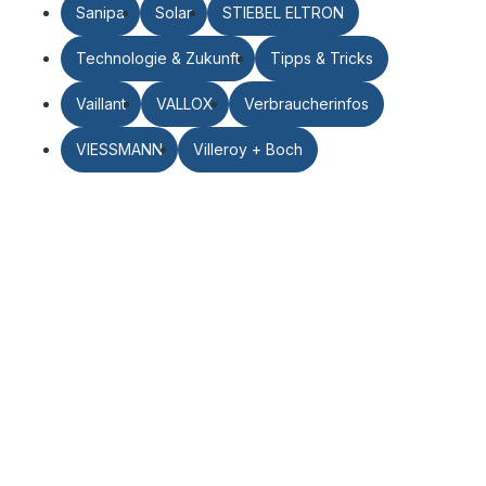
Sanipa
Solar
STIEBEL ELTRON
Technologie & Zukunft
Tipps & Tricks
Vaillant
VALLOX
Verbraucherinfos
VIESSMANN
Villeroy + Boch