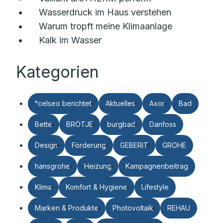
Wasserdruck im Haus verstehen
Warum tropft meine Klimaanlage
Kalk im Wasser
Kategorien
°celseo berichtet
Aktuelles
Axor
Bad
Bette
BRÖTJE
burgbad
Danfoss
Design
Förderung
GEBERIT
GROHE
hansgrohe
Heizung
Kampagnenbeitrag
Klima
Komfort & Hygiene
Lifestyle
Marken & Produkte
Photovoltaik
REHAU