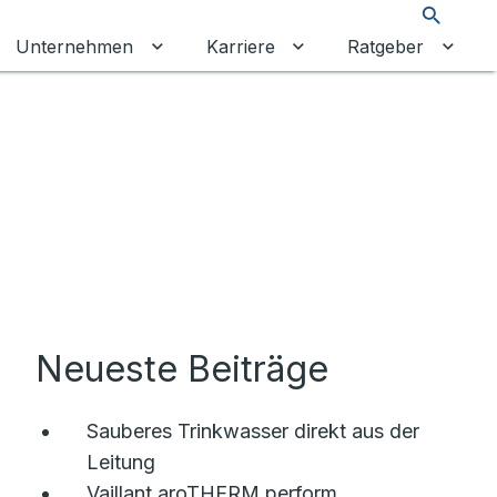
Suche
Unternehmen
Karriere
Ratgeber
re Energien umschalten
ermenü für Privatkunden umschalten
Untermenü für Unternehmen umschalt
Untermenü für Karrier
Unter
Neueste Beiträge
Sauberes Trinkwasser direkt aus der
Leitung
Vaillant aroTHERM perform