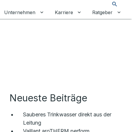
Suche
Unternehmen
Karriere
Ratgeber
re Energien umschalten
ermenü für Privatkunden umschalten
Untermenü für Unternehmen umschalt
Untermenü für Karrier
Unter
Neueste Beiträge
Sauberes Trinkwasser direkt aus der
Leitung
Vaillant aroTHERM perform