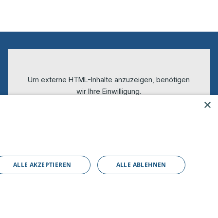
Um externe HTML-Inhalte anzuzeigen, benötigen
wir Ihre Einwilligung.
×
Weitere Informationen finden Sie in unserer
Datenschutzerklärung.
Cookie-Einstellungen öffnen
ALLE AKZEPTIEREN
ALLE ABLEHNEN