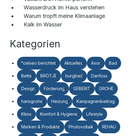
Wasserdruck im Haus verstehen
Warum tropft meine Klimaanlage
Kalk im Wasser
Kategorien
°celseo berichtet
Aktuelles
Axor
Bad
Bette
BRÖTJE
burgbad
Danfoss
Design
Förderung
GEBERIT
GROHE
hansgrohe
Heizung
Kampagnenbeitrag
Klima
Komfort & Hygiene
Lifestyle
Marken & Produkte
Photovoltaik
REHAU