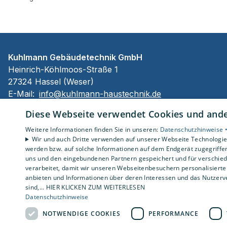
Kuhlmann Gebäudetechnik GmbH
Heinrich-Köhlmoos-Straße 1
27324 Hassel (Weser)
E-Mail:
info@kuhlmann-haustechnik.de
Tel.:
042549313-0
Diese Webseite verwendet Cookies und ander
Impressum
Weitere Informationen finden Sie in unseren:
Datenschutzhinweise 
Barrierefreiheitserklärung
Wir und auch Dritte verwenden auf unserer Webseite Technologien
werden bzw. auf solche Informationen auf dem Endgerät zugegriffe
Datenschutzerklärung
uns und den eingebundenen Partnern gespeichert und für verschiede
AGB
verarbeitet, damit wir unseren Webseitenbesuchern personalisierte 
anbieten und Informationen über deren Interessen und das Nutzerve
sind,... HIER KLICKEN ZUM WEITERLESEN
Datenschutzhinweise
NOTWENDIGE COOKIES
PERFORMANCE