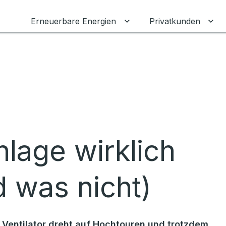
Erneuerbare Energien
Privatkunden
Untermenü für Erneuerba
Unt
lage wirklich
d was nicht)
 Ventilator dreht auf Hochtouren und trotzdem