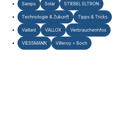
Sanipa
Solar
STIEBEL ELTRON
Technologie & Zukunft
Tipps & Tricks
Vaillant
VALLOX
Verbraucherinfos
VIESSMANN
Villeroy + Boch