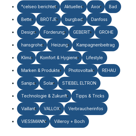
°celseo berichtet
Aktuelles
Axor
Bad
Bette
BRÖTJE
burgbad
Danfoss
Design
Förderung
GEBERIT
GROHE
hansgrohe
Heizung
Kampagnenbeitrag
Klima
Komfort & Hygiene
Lifestyle
Marken & Produkte
Photovoltaik
REHAU
Sanipa
Solar
STIEBEL ELTRON
Technologie & Zukunft
Tipps & Tricks
Vaillant
VALLOX
Verbraucherinfos
VIESSMANN
Villeroy + Boch