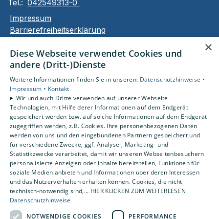
Tel.:
042549313-0
Impressum
Barrierefreiheitserklärung
Datenschutzerklärung
×
Diese Webseite verwendet Cookies und
AGB
andere (Dritt-)Dienste
Unsere Bereiche
Weitere Informationen finden Sie in unseren:
Datenschutzhinweise •
Privatkunden
Impressum •
Kontakt
Wir und auch Dritte verwenden auf unserer Webseite
Karriere
Technologien, mit Hilfe derer Informationen auf dem Endgerät
Unternehmen
gespeichert werden bzw. auf solche Informationen auf dem Endgerät
Kontakt
zugegriffen werden, z.B. Cookies. Ihre personenbezogenen Daten
werden von uns und den eingebundenen Partnern gespeichert und
für verschiedene Zwecke, ggf. Analyse-, Marketing- und
Statistikzwecke verarbeitet, damit wir unseren Webseitenbesuchern
Um externe HTML-Inhalte anzuzeigen, benötigen
personalisierte Anzeigen oder Inhalte bereitstellen, Funktionen für
wir Ihre Einwilligung.
soziale Medien anbieten und Informationen über deren Interessen
Weitere Informationen finden Sie in unserer
und das Nutzerverhalten erhalten können. Cookies, die nicht
Datenschutzerklärung.
technisch-notwendig sind,... HIER KLICKEN ZUM WEITERLESEN
Datenschutzhinweise
NOTWENDIGE COOKIES
PERFORMANCE
Cookie-Einstellungen öffnen