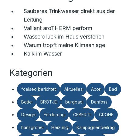
Sauberes Trinkwasser direkt aus der
Leitung
Vaillant aroTHERM perform
Wasserdruck im Haus verstehen
Warum tropft meine Klimaanlage
Kalk im Wasser
Kategorien
°celseo berichtet
Aktuelles
Axor
Bad
Bette
BRÖTJE
burgbad
Danfoss
Design
Förderung
GEBERIT
GROHE
hansgrohe
Heizung
Kampagnenbeitrag