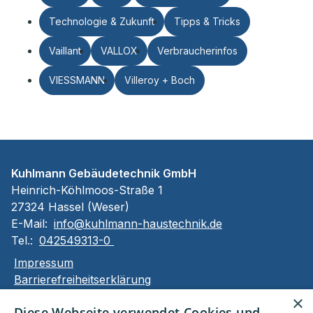
Technologie & Zukunft
Tipps & Tricks
Vaillant
VALLOX
Verbraucherinfos
VIESSMANN
Villeroy + Boch
Kuhlmann Gebäudetechnik GmbH
Heinrich-Köhlmoos-Straße 1
27324 Hassel (Weser)
E-Mail:
info@kuhlmann-haustechnik.de
Tel.:
042549313-0
Impressum
Barrierefreiheitserklärung
Datenschutzerklärung
×
Diese Webseite verwendet Cookies und
AGB