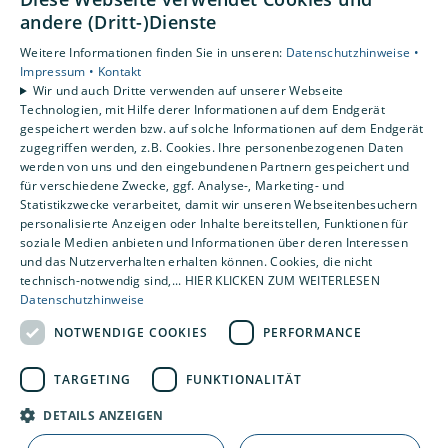
andere (Dritt-)Dienste
Unsere Bereiche
Weitere Informationen finden Sie in unseren:
Datenschutzhinweise •
Privatkunden
Impressum •
Kontakt
Wir und auch Dritte verwenden auf unserer Webseite
Karriere
Technologien, mit Hilfe derer Informationen auf dem Endgerät
Unternehmen
gespeichert werden bzw. auf solche Informationen auf dem Endgerät
Kontakt
zugegriffen werden, z.B. Cookies. Ihre personenbezogenen Daten
werden von uns und den eingebundenen Partnern gespeichert und
für verschiedene Zwecke, ggf. Analyse-, Marketing- und
Statistikzwecke verarbeitet, damit wir unseren Webseitenbesuchern
Um externe HTML-Inhalte anzuzeigen, benötigen
personalisierte Anzeigen oder Inhalte bereitstellen, Funktionen für
wir Ihre Einwilligung.
soziale Medien anbieten und Informationen über deren Interessen
Weitere Informationen finden Sie in unserer
und das Nutzerverhalten erhalten können. Cookies, die nicht
Datenschutzerklärung.
technisch-notwendig sind,... HIER KLICKEN ZUM WEITERLESEN
Datenschutzhinweise
NOTWENDIGE COOKIES
PERFORMANCE
Cookie-Einstellungen öffnen
TARGETING
FUNKTIONALITÄT
DETAILS ANZEIGEN