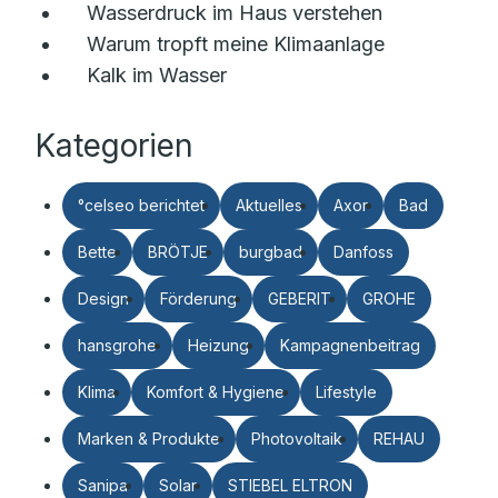
Wasserdruck im Haus verstehen
Warum tropft meine Klimaanlage
Kalk im Wasser
Kategorien
°celseo berichtet
Aktuelles
Axor
Bad
Bette
BRÖTJE
burgbad
Danfoss
Design
Förderung
GEBERIT
GROHE
hansgrohe
Heizung
Kampagnenbeitrag
Klima
Komfort & Hygiene
Lifestyle
Marken & Produkte
Photovoltaik
REHAU
Sanipa
Solar
STIEBEL ELTRON