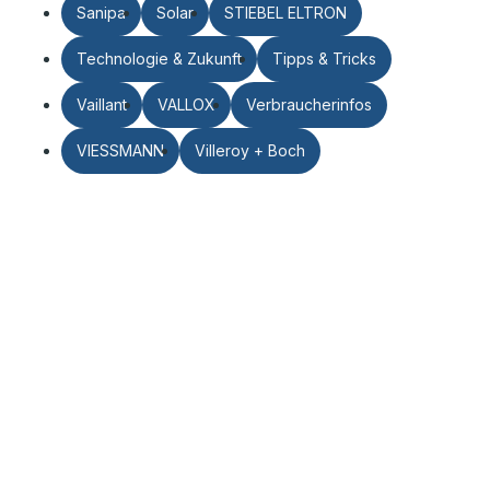
Sanipa
Solar
STIEBEL ELTRON
Technologie & Zukunft
Tipps & Tricks
Vaillant
VALLOX
Verbraucherinfos
VIESSMANN
Villeroy + Boch