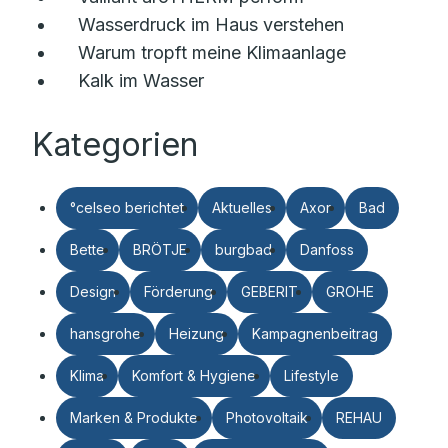
Wasserdruck im Haus verstehen
Warum tropft meine Klimaanlage
Kalk im Wasser
Kategorien
°celseo berichtet
Aktuelles
Axor
Bad
Bette
BRÖTJE
burgbad
Danfoss
Design
Förderung
GEBERIT
GROHE
hansgrohe
Heizung
Kampagnenbeitrag
Klima
Komfort & Hygiene
Lifestyle
Marken & Produkte
Photovoltaik
REHAU