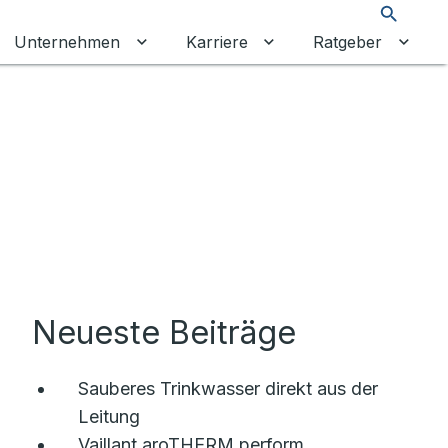
Suche
Unternehmen
Karriere
Ratgeber
re Energien umschalten
ermenü für Privatkunden umschalten
Untermenü für Unternehmen umschalt
Untermenü für Karrier
Unter
Neueste Beiträge
Sauberes Trinkwasser direkt aus der
Leitung
Vaillant aroTHERM perform