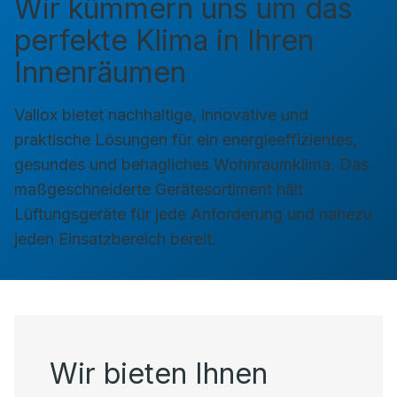
Wir kümmern uns um das
perfekte Klima in Ihren
Innenräumen
Vallox bietet nachhaltige, innovative und
praktische Lösungen für ein energieeffizientes,
gesundes und behagliches Wohnraumklima. Das
maßgeschneiderte Gerätesortiment hält
Lüftungsgeräte für jede Anforderung und nahezu
jeden Einsatzbereich bereit.
Wir bieten Ihnen