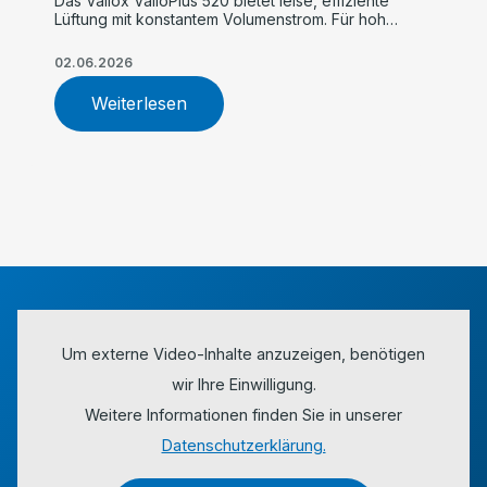
Das Vallox ValloPlus 520 bietet leise, effiziente
Lüftung mit konstantem Volumenstrom. Für hohe
Luftqualität, einfache Inbetriebnahme und
maximalen Komfort im Einfamilienhaus.
02.06.2026
Weiterlesen
Um externe Video-Inhalte anzuzeigen, benötigen
wir Ihre Einwilligung.
Weitere Informationen finden Sie in unserer
Datenschutzerklärung.